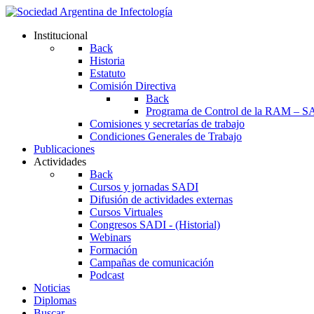
Institucional
Back
Historia
Estatuto
Comisión Directiva
Back
Programa de Control de la RAM – S
Comisiones y secretarías de trabajo
Condiciones Generales de Trabajo
Publicaciones
Actividades
Back
Cursos y jornadas SADI
Difusión de actividades externas
Cursos Virtuales
Congresos SADI - (Historial)
Webinars
Formación
Campañas de comunicación
Podcast
Noticias
Diplomas
Buscar