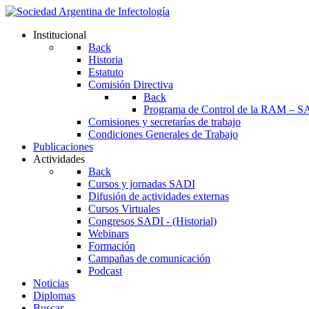
Institucional
Back
Historia
Estatuto
Comisión Directiva
Back
Programa de Control de la RAM – S
Comisiones y secretarías de trabajo
Condiciones Generales de Trabajo
Publicaciones
Actividades
Back
Cursos y jornadas SADI
Difusión de actividades externas
Cursos Virtuales
Congresos SADI - (Historial)
Webinars
Formación
Campañas de comunicación
Podcast
Noticias
Diplomas
Buscar