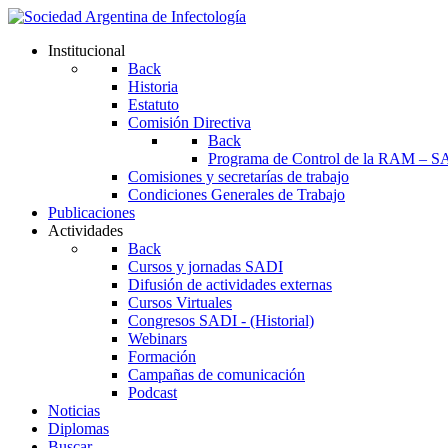
Institucional
Back
Historia
Estatuto
Comisión Directiva
Back
Programa de Control de la RAM – S
Comisiones y secretarías de trabajo
Condiciones Generales de Trabajo
Publicaciones
Actividades
Back
Cursos y jornadas SADI
Difusión de actividades externas
Cursos Virtuales
Congresos SADI - (Historial)
Webinars
Formación
Campañas de comunicación
Podcast
Noticias
Diplomas
Buscar