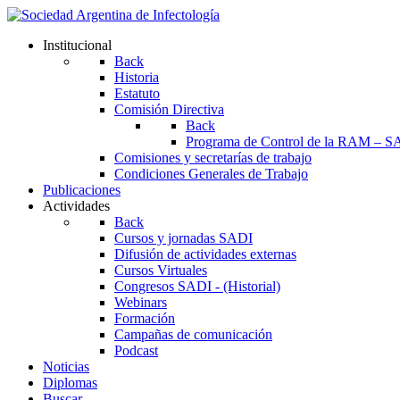
Institucional
Back
Historia
Estatuto
Comisión Directiva
Back
Programa de Control de la RAM – S
Comisiones y secretarías de trabajo
Condiciones Generales de Trabajo
Publicaciones
Actividades
Back
Cursos y jornadas SADI
Difusión de actividades externas
Cursos Virtuales
Congresos SADI - (Historial)
Webinars
Formación
Campañas de comunicación
Podcast
Noticias
Diplomas
Buscar