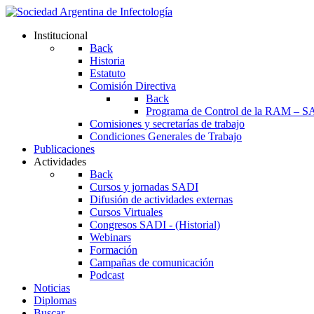
Institucional
Back
Historia
Estatuto
Comisión Directiva
Back
Programa de Control de la RAM – S
Comisiones y secretarías de trabajo
Condiciones Generales de Trabajo
Publicaciones
Actividades
Back
Cursos y jornadas SADI
Difusión de actividades externas
Cursos Virtuales
Congresos SADI - (Historial)
Webinars
Formación
Campañas de comunicación
Podcast
Noticias
Diplomas
Buscar