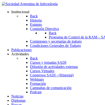
Institucional
Back
Historia
Estatuto
Comisión Directiva
Back
Programa de Control de la RAM – S
Comisiones y secretarías de trabajo
Condiciones Generales de Trabajo
Publicaciones
Actividades
Back
Cursos y jornadas SADI
Difusión de actividades externas
Cursos Virtuales
Congresos SADI - (Historial)
Webinars
Formación
Campañas de comunicación
Podcast
Noticias
Diplomas
Buscar