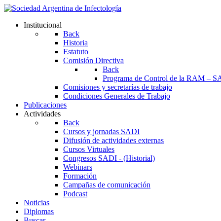
Institucional
Back
Historia
Estatuto
Comisión Directiva
Back
Programa de Control de la RAM – S
Comisiones y secretarías de trabajo
Condiciones Generales de Trabajo
Publicaciones
Actividades
Back
Cursos y jornadas SADI
Difusión de actividades externas
Cursos Virtuales
Congresos SADI - (Historial)
Webinars
Formación
Campañas de comunicación
Podcast
Noticias
Diplomas
Buscar