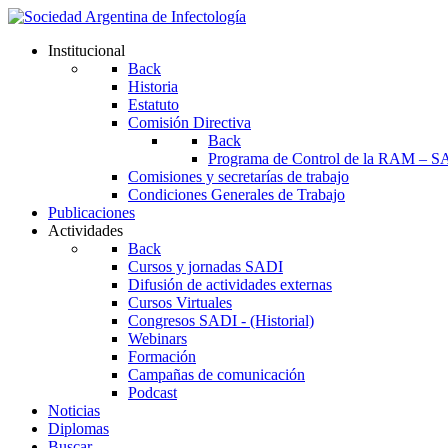
Institucional
Back
Historia
Estatuto
Comisión Directiva
Back
Programa de Control de la RAM – S
Comisiones y secretarías de trabajo
Condiciones Generales de Trabajo
Publicaciones
Actividades
Back
Cursos y jornadas SADI
Difusión de actividades externas
Cursos Virtuales
Congresos SADI - (Historial)
Webinars
Formación
Campañas de comunicación
Podcast
Noticias
Diplomas
Buscar