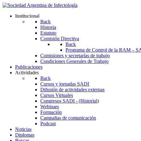
Institucional
Back
Historia
Estatuto
Comisión Directiva
Back
Programa de Control de la RAM – S
Comisiones y secretarías de trabajo
Condiciones Generales de Trabajo
Publicaciones
Actividades
Back
Cursos y jornadas SADI
Difusión de actividades externas
Cursos Virtuales
Congresos SADI - (Historial)
Webinars
Formación
Campañas de comunicación
Podcast
Noticias
Diplomas
Buscar