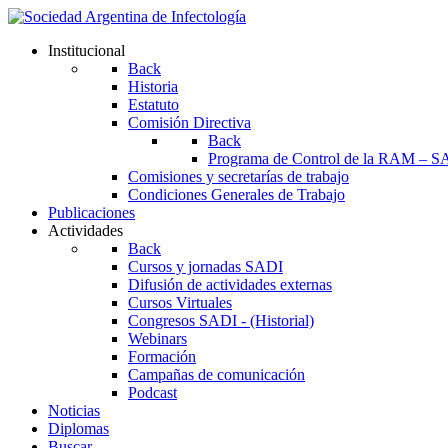
Institucional
Back
Historia
Estatuto
Comisión Directiva
Back
Programa de Control de la RAM – S
Comisiones y secretarías de trabajo
Condiciones Generales de Trabajo
Publicaciones
Actividades
Back
Cursos y jornadas SADI
Difusión de actividades externas
Cursos Virtuales
Congresos SADI - (Historial)
Webinars
Formación
Campañas de comunicación
Podcast
Noticias
Diplomas
Buscar