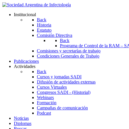
Institucional
Back
Historia
Estatuto
Comisión Directiva
Back
Programa de Control de la RAM – S
Comisiones y secretarías de trabajo
Condiciones Generales de Trabajo
Publicaciones
Actividades
Back
Cursos y jornadas SADI
Difusión de actividades externas
Cursos Virtuales
Congresos SADI - (Historial)
Webinars
Formación
Campañas de comunicación
Podcast
Noticias
Diplomas
Buscar