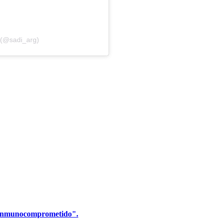
 (@sadi_arg)
d inmunocomprometido".