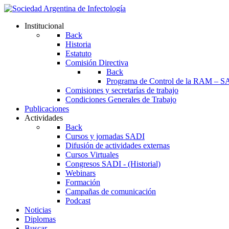
Institucional
Back
Historia
Estatuto
Comisión Directiva
Back
Programa de Control de la RAM – S
Comisiones y secretarías de trabajo
Condiciones Generales de Trabajo
Publicaciones
Actividades
Back
Cursos y jornadas SADI
Difusión de actividades externas
Cursos Virtuales
Congresos SADI - (Historial)
Webinars
Formación
Campañas de comunicación
Podcast
Noticias
Diplomas
Buscar