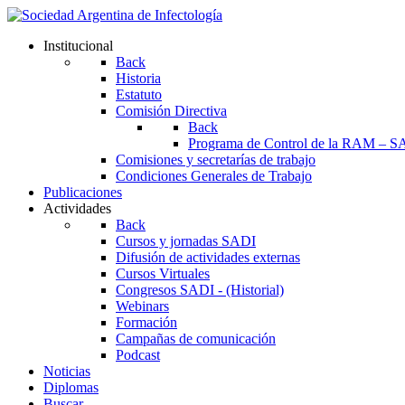
Institucional
Back
Historia
Estatuto
Comisión Directiva
Back
Programa de Control de la RAM – S
Comisiones y secretarías de trabajo
Condiciones Generales de Trabajo
Publicaciones
Actividades
Back
Cursos y jornadas SADI
Difusión de actividades externas
Cursos Virtuales
Congresos SADI - (Historial)
Webinars
Formación
Campañas de comunicación
Podcast
Noticias
Diplomas
Buscar