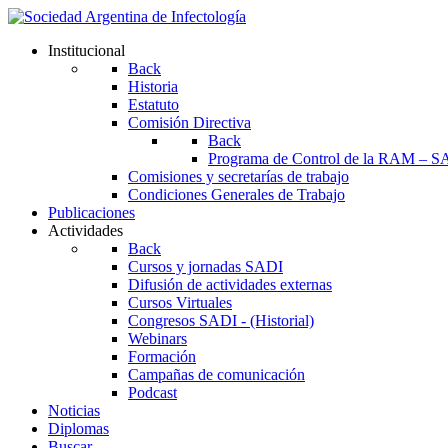
Institucional
Back
Historia
Estatuto
Comisión Directiva
Back
Programa de Control de la RAM – S
Comisiones y secretarías de trabajo
Condiciones Generales de Trabajo
Publicaciones
Actividades
Back
Cursos y jornadas SADI
Difusión de actividades externas
Cursos Virtuales
Congresos SADI - (Historial)
Webinars
Formación
Campañas de comunicación
Podcast
Noticias
Diplomas
Buscar