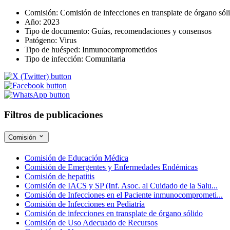
Comisión:
Comisión de infecciones en transplate de órgano sól
Año:
2023
Tipo de documento:
Guías, recomendaciones y consensos
Patógeno:
Virus
Tipo de huésped:
Inmunocomprometidos
Tipo de infección:
Comunitaria
Filtros de publicaciones
Comisión
Comisión de Educación Médica
Comisión de Emergentes y Enfermedades Endémicas
Comisión de hepatitis
Comisión de IACS y SP (Inf. Asoc. al Cuidado de la Salu...
Comisión de Infecciones en el Paciente inmunocomprometi...
Comisión de Infecciones en Pediatría
Comisión de infecciones en transplate de órgano sólido
Comisión de Uso Adecuado de Recursos