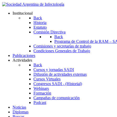
Institucional
Back
Historia
Estatuto
Comisión Directiva
Back
Programa de Control de la RAM – S
Comisiones y secretarías de trabajo
Condiciones Generales de Trabajo
Publicaciones
Actividades
Back
Cursos y jornadas SADI
Difusión de actividades externas
Cursos Virtuales
Congresos SADI - (Historial)
Webinars
Formación
Campañas de comunicación
Podcast
Noticias
Diplomas
Buscar