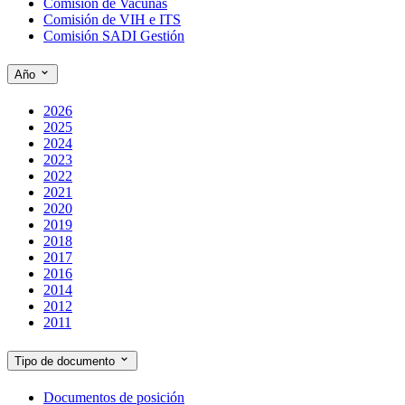
Comisión de Vacunas
Comisión de VIH e ITS
Comisión SADI Gestión
Año
2026
2025
2024
2023
2022
2021
2020
2019
2018
2017
2016
2014
2012
2011
Tipo de documento
Documentos de posición