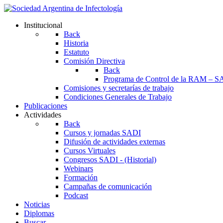
Institucional
Back
Historia
Estatuto
Comisión Directiva
Back
Programa de Control de la RAM – S
Comisiones y secretarías de trabajo
Condiciones Generales de Trabajo
Publicaciones
Actividades
Back
Cursos y jornadas SADI
Difusión de actividades externas
Cursos Virtuales
Congresos SADI - (Historial)
Webinars
Formación
Campañas de comunicación
Podcast
Noticias
Diplomas
Buscar