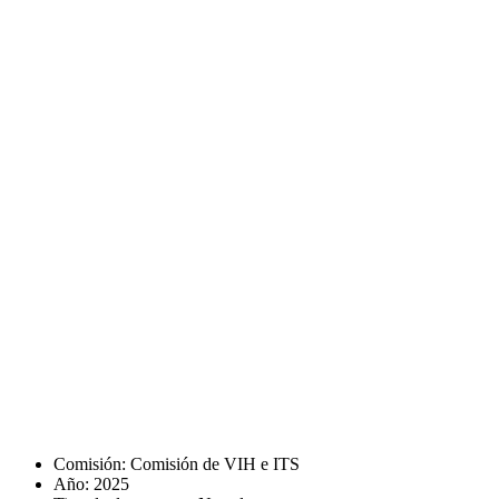
Comisión:
Comisión de VIH e ITS
Año:
2025