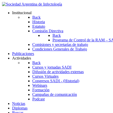
Institucional
Back
Historia
Estatuto
Comisión Directiva
Back
Programa de Control de la RAM – S
Comisiones y secretarías de trabajo
Condiciones Generales de Trabajo
Publicaciones
Actividades
Back
Cursos y jornadas SADI
Difusión de actividades externas
Cursos Virtuales
Congresos SADI - (Historial)
Webinars
Formación
Campañas de comunicación
Podcast
Noticias
Diplomas
Buscar