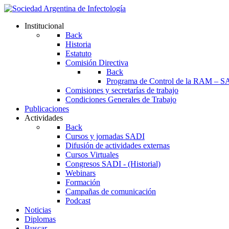
Institucional
Back
Historia
Estatuto
Comisión Directiva
Back
Programa de Control de la RAM – S
Comisiones y secretarías de trabajo
Condiciones Generales de Trabajo
Publicaciones
Actividades
Back
Cursos y jornadas SADI
Difusión de actividades externas
Cursos Virtuales
Congresos SADI - (Historial)
Webinars
Formación
Campañas de comunicación
Podcast
Noticias
Diplomas
Buscar