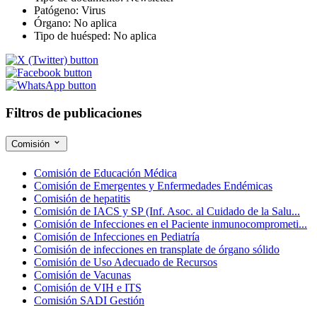
Patógeno:
Virus
Órgano:
No aplica
Tipo de huésped:
No aplica
Filtros de publicaciones
Comisión
Comisión de Educación Médica
Comisión de Emergentes y Enfermedades Endémicas
Comisión de hepatitis
Comisión de IACS y SP (Inf. Asoc. al Cuidado de la Salu...
Comisión de Infecciones en el Paciente inmunocomprometi...
Comisión de Infecciones en Pediatría
Comisión de infecciones en transplate de órgano sólido
Comisión de Uso Adecuado de Recursos
Comisión de Vacunas
Comisión de VIH e ITS
Comisión SADI Gestión