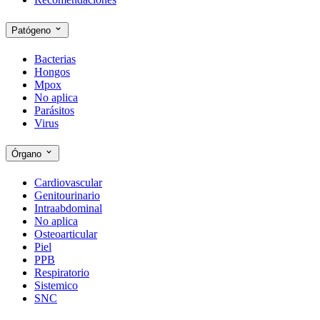
Patógeno
Bacterias
Hongos
Mpox
No aplica
Parásitos
Virus
Órgano
Cardiovascular
Genitourinario
Intraabdominal
No aplica
Osteoarticular
Piel
PPB
Respiratorio
Sistemico
SNC