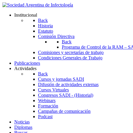
Institucional
Back
Historia
Estatuto
Comisión Directiva
Back
Programa de Control de la RAM – S
Comisiones y secretarías de trabajo
Condiciones Generales de Trabajo
Publicaciones
Actividades
Back
Cursos y jornadas SADI
Difusión de actividades externas
Cursos Virtuales
Congresos SADI - (Historial)
Webinars
Formación
Campañas de comunicación
Podcast
Noticias
Diplomas
Buscar