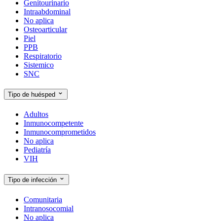
Genitourinario
Intraabdominal
No aplica
Osteoarticular
Piel
PPB
Respiratorio
Sistemico
SNC
Tipo de huésped
Adultos
Inmunocompetente
Inmunocomprometidos
No aplica
Pediatría
VIH
Tipo de infección
Comunitaria
Intranosocomial
No aplica