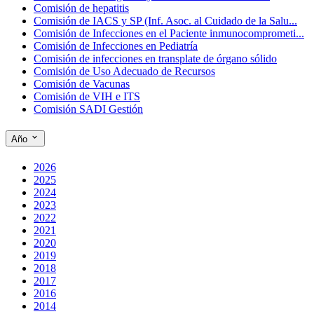
Comisión de hepatitis
Comisión de IACS y SP (Inf. Asoc. al Cuidado de la Salu...
Comisión de Infecciones en el Paciente inmunocomprometi...
Comisión de Infecciones en Pediatría
Comisión de infecciones en transplate de órgano sólido
Comisión de Uso Adecuado de Recursos
Comisión de Vacunas
Comisión de VIH e ITS
Comisión SADI Gestión
Año
2026
2025
2024
2023
2022
2021
2020
2019
2018
2017
2016
2014