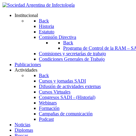
Institucional
Back
Historia
Estatuto
Comisión Directiva
Back
Programa de Control de la RAM – S
Comisiones y secretarías de trabajo
Condiciones Generales de Trabajo
Publicaciones
Actividades
Back
Cursos y jornadas SADI
Difusión de actividades externas
Cursos Virtuales
Congresos SADI - (Historial)
Webinars
Formación
Campañas de comunicación
Podcast
Noticias
Diplomas
Buscar